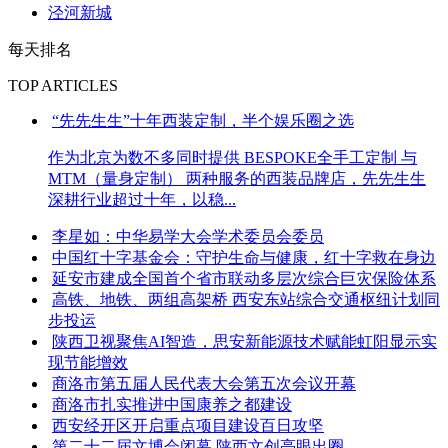
泾河新城
每天排名
TOP ARTICLES
“先先生生”十年西装定制，半个娱乐圈之选
作为北京为数不多同时提供 BESPOKE全手工定制 与
MTM（量身定制） 两种服务的西装品牌店，先先生生
深耕行业超过十年，以稳...
李星如：中华易学大会学术委员会委员
中国红十字基金会：守护生命与健康，红十字救在身边
延安市建成全国首个省市联动多层次综合巨灾保险体系
高铁、地铁、两组高架桥 西安东站综合交通枢纽计划同
步投运
陕西卫视聚焦AI智造，思安新能源技术赋能虹阳显示实
现节能增效
商洛市第五届人民代表大会第五次会议开幕
商洛市扎实推进中国康养之都建设
西安经开区开启重点项目建设百日攻坚
第二十二届文博会闭幕 陕西文创亮眼出圈