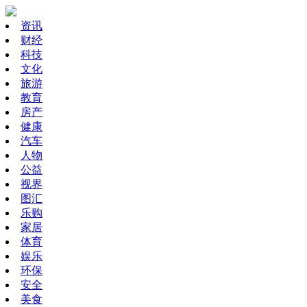
资讯
财经
科技
文化
旅游
教育
房产
健康
汽车
人物
公益
视界
图汇
乐购
家居
体育
娱乐
环保
安全
美食