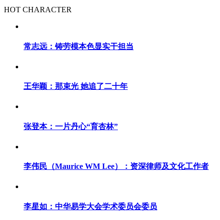
HOT CHARACTER
常志远：铸劳模本色显实干担当
王华颖：那束光 她追了二十年
张登本：一片丹心“育杏林”
李伟民（Maurice WM Lee）：资深律师及文化工作者
李星如：中华易学大会学术委员会委员