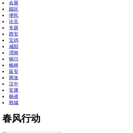
会展
园区
便民
论见
专题
西安
宝鸡
咸阳
渭南
铜川
榆林
延安
商洛
汉中
安康
杨凌
韩城
春风行动