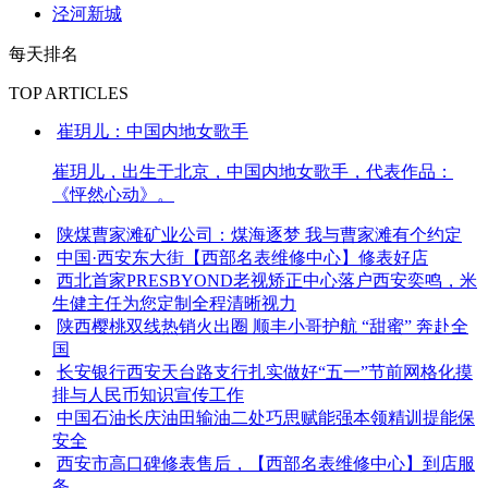
泾河新城
每天排名
TOP ARTICLES
崔玥儿：中国内地女歌手
崔玥儿，出生于北京，中国内地女歌手，代表作品：
《怦然心动》。
陕煤曹家滩矿业公司：煤海逐梦 我与曹家滩有个约定
中国·西安东大街【西部名表维修中心】修表好店
西北首家PRESBYOND老视矫正中心落户西安奕鸣，米
生健主任为您定制全程清晰视力
陕西樱桃双线热销火出圈 顺丰小哥护航 “甜蜜” 奔赴全
国
长安银行西安天台路支行扎实做好“五一”节前网格化摸
排与人民币知识宣传工作
中国石油长庆油田输油二处巧思赋能强本领精训提能保
安全
西安市高口碑修表售后，【西部名表维修中心】到店服
务