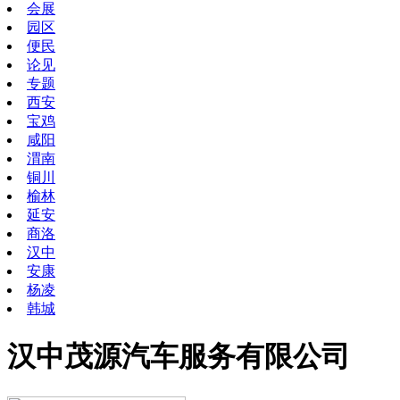
会展
园区
便民
论见
专题
西安
宝鸡
咸阳
渭南
铜川
榆林
延安
商洛
汉中
安康
杨凌
韩城
汉中茂源汽车服务有限公司