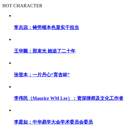
HOT CHARACTER
常志远：铸劳模本色显实干担当
王华颖：那束光 她追了二十年
张登本：一片丹心“育杏林”
李伟民（Maurice WM Lee）：资深律师及文化工作者
李星如：中华易学大会学术委员会委员