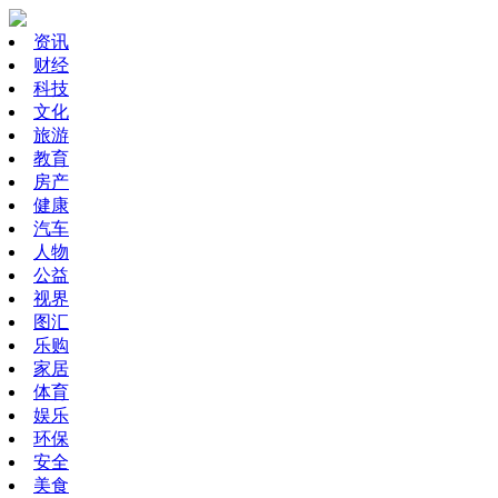
资讯
财经
科技
文化
旅游
教育
房产
健康
汽车
人物
公益
视界
图汇
乐购
家居
体育
娱乐
环保
安全
美食