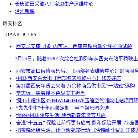
长庆油田采油八厂定边生产运维中心
泾河新城
每天排名
TOP ARTICLES
西安⇌安康1小时内可达！西康高铁启动全线拉通试验
7月25日，随着55301次综合检测列车从西安东站平稳
西安市高口碑修表售后，【西部名表维修中心】到店服
中国·西安东大街【西部名表维修中心】修表好店
第21届西安年货会来啦 万余种商品供市民“一站式”选购
常志远：铸劳模本色显实干担当
铜川市耀州区350MW/1400MWh压缩空气储能电站项
“先先生生”十年西装定制，半个娱乐圈之选
“购在中国·陕亮生活”陕西新春年货节开启
奋进“十五五” 保险让前行更有底气 鼎和保险开展“7.8
把夜晚还给生活，让心动变成行动 《今晚组个局》正成