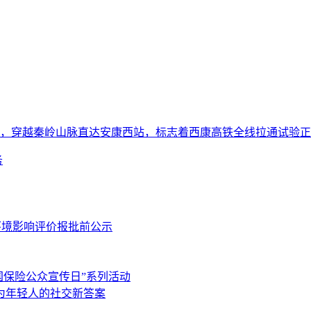
驶出，穿越秦岭山脉直达安康西站，标志着西康高铁全线拉通试验正式
务
目环境影响评价报批前公示
全国保险公众宣传日”系列活动
为年轻人的社交新答案