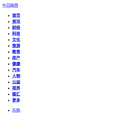
今日陕西
首页
资讯
财经
科技
文化
旅游
教育
房产
健康
汽车
人物
公益
视界
图汇
更多
乐购