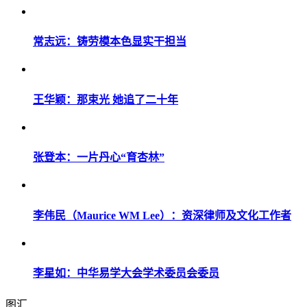
常志远：铸劳模本色显实干担当
王华颖：那束光 她追了二十年
张登本：一片丹心“育杏林”
李伟民（Maurice WM Lee）：资深律师及文化工作者
李星如：中华易学大会学术委员会委员
图汇