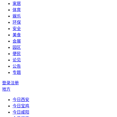
家居
体育
娱乐
环保
安全
美食
会展
园区
便民
论见
公告
专题
登录
注册
地方
今日西安
今日宝鸡
今日咸阳