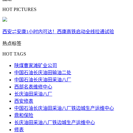
HOT PICTURES
西安⇌安康1小时内可达！西康高铁启动全线拉通试验
热点标签
HOT TAGS
陕煤曹家滩矿业公司
中国石油长庆油田输油二处
中国石油长庆油田采油八厂
西部名表维修中心
长庆油田采油八厂
西安修表
中国石油长庆油田采油八厂铁边城生产运维中心
鼎和保险
长庆油田采油八厂铁边城生产运维中心
修表