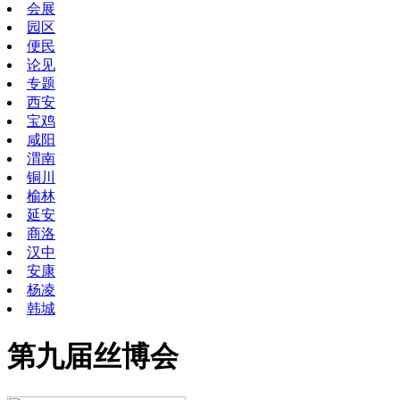
会展
园区
便民
论见
专题
西安
宝鸡
咸阳
渭南
铜川
榆林
延安
商洛
汉中
安康
杨凌
韩城
第九届丝博会