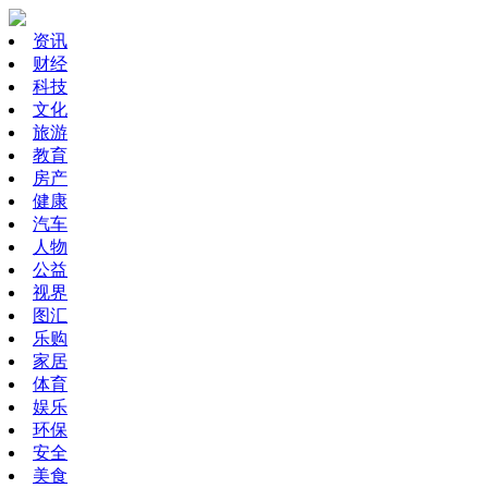
资讯
财经
科技
文化
旅游
教育
房产
健康
汽车
人物
公益
视界
图汇
乐购
家居
体育
娱乐
环保
安全
美食