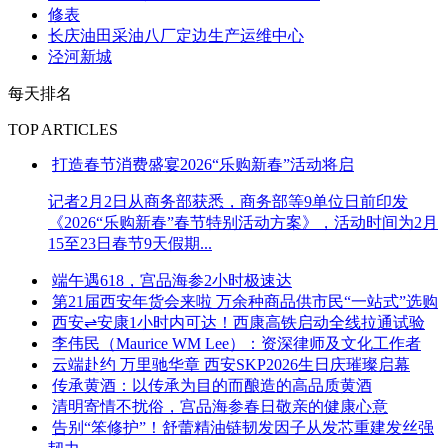
修表
长庆油田采油八厂定边生产运维中心
泾河新城
每天排名
TOP ARTICLES
打造春节消费盛宴2026“乐购新春”活动将启
记者2月2日从商务部获悉，商务部等9单位日前印发
《2026“乐购新春”春节特别活动方案》，活动时间为2月
15至23日春节9天假期...
端午遇618，宫品海参2小时极速达
第21届西安年货会来啦 万余种商品供市民“一站式”选购
西安⇌安康1小时内可达！西康高铁启动全线拉通试验
李伟民（Maurice WM Lee）：资深律师及文化工作者
云端赴约 万里驰华章 西安SKP2026生日庆璀璨启幕
传承黄酒：以传承为目的而酿造的高品质黄酒
清明寄情不扰俗，宫品海参春日敬亲的健康心意
告别“笨修护”！舒蕾精油链韧发因子从发芯重建发丝强