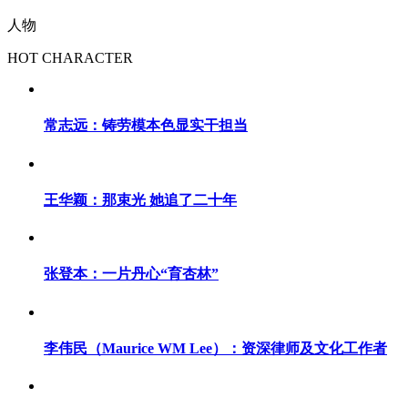
人物
HOT CHARACTER
常志远：铸劳模本色显实干担当
王华颖：那束光 她追了二十年
张登本：一片丹心“育杏林”
李伟民（Maurice WM Lee）：资深律师及文化工作者