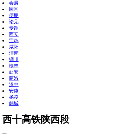
会展
园区
便民
论见
专题
西安
宝鸡
咸阳
渭南
铜川
榆林
延安
商洛
汉中
安康
杨凌
韩城
西十高铁陕西段