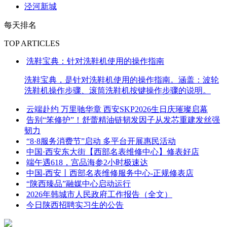
泾河新城
每天排名
TOP ARTICLES
洗鞋宝典：针对洗鞋机使用的操作指南
洗鞋宝典，是针对洗鞋机使用的操作指南。涵盖：波轮
洗鞋机操作步骤、滚筒洗鞋机按键操作步骤的说明。
云端赴约 万里驰华章 西安SKP2026生日庆璀璨启幕
告别“笨修护”！舒蕾精油链韧发因子从发芯重建发丝强
韧力
“8·8服务消费节”启动 多平台开展惠民活动
中国·西安东大街【西部名表维修中心】修表好店
端午遇618，宫品海参2小时极速达
中国-西安丨西部名表维修服务中心-正规修表店
“陕西臻品”融媒中心启动运行
2026年韩城市人民政府工作报告（全文）
今日陕西招聘实习生的公告