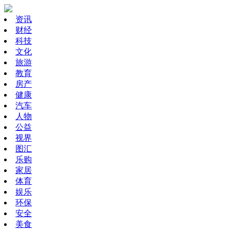
资讯
财经
科技
文化
旅游
教育
房产
健康
汽车
人物
公益
视界
图汇
乐购
家居
体育
娱乐
环保
安全
美食