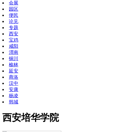
会展
园区
便民
论见
专题
西安
宝鸡
咸阳
渭南
铜川
榆林
延安
商洛
汉中
安康
杨凌
韩城
西安培华学院