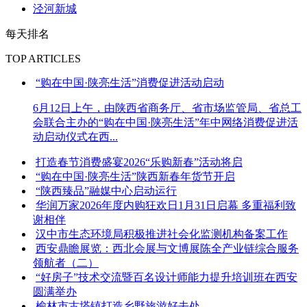
泾河新城
每天排名
TOP ARTICLES
“购在中国·陕亮生活”消费促进活动启动
6月12日上午，由陕西省商务厅、省市场监管局、省总工
会联合主办的“购在中国·陕亮生活”年中网络消费促进活
动启动仪式在西...
打造春节消费盛宴2026“乐购新春”活动将启
“购在中国·陕亮生活”陕西新春年货节开启
“陕西臻品”融媒中心启动运行
华润万家2026年度内购狂欢日1月31日启幕 多重福利致
谢相伴
汉中市生态环境局积极推进社会化监测机构备案工作
西安鼎瞻展览：西北会展与文博展陈全产业链综合服务
领航者（二）
“好房子”技术交流暨百名设计师能力提升培训班在西安
圆满举办
榆林市古塔镇打造乡野旅游好去处