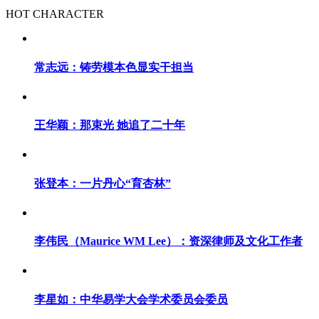
HOT CHARACTER
常志远：铸劳模本色显实干担当
王华颖：那束光 她追了二十年
张登本：一片丹心“育杏林”
李伟民（Maurice WM Lee）：资深律师及文化工作者
李星如：中华易学大会学术委员会委员