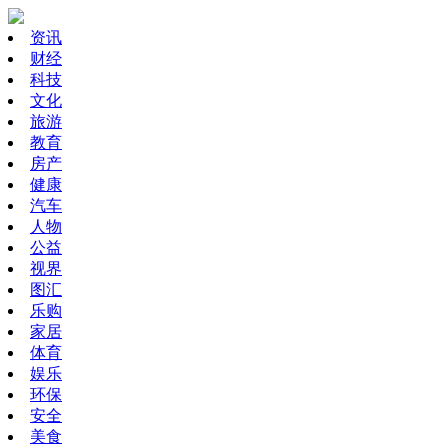
资讯
财经
科技
文化
旅游
教育
房产
健康
汽车
人物
公益
视界
图汇
乐购
家居
体育
娱乐
环保
安全
美食