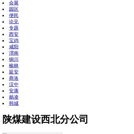
会展
园区
便民
论见
专题
西安
宝鸡
咸阳
渭南
铜川
榆林
延安
商洛
汉中
安康
杨凌
韩城
陕煤建设西北分公司