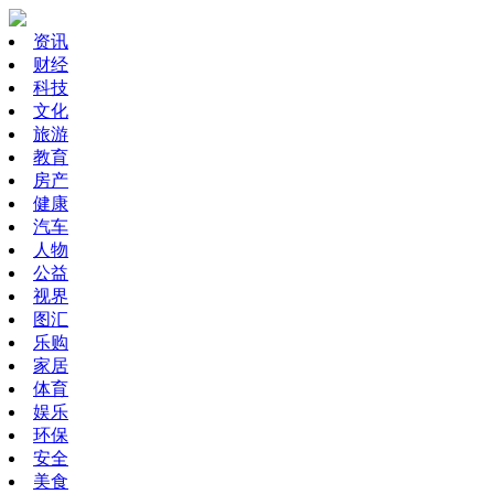
资讯
财经
科技
文化
旅游
教育
房产
健康
汽车
人物
公益
视界
图汇
乐购
家居
体育
娱乐
环保
安全
美食