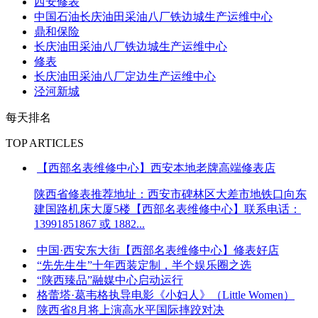
西安修表
中国石油长庆油田采油八厂铁边城生产运维中心
鼎和保险
长庆油田采油八厂铁边城生产运维中心
修表
长庆油田采油八厂定边生产运维中心
泾河新城
每天排名
TOP ARTICLES
【西部名表维修中心】西安本地老牌高端修表店
陕西省修表推荐地址：西安市碑林区大差市地铁口向东
建国路机床大厦5楼【西部名表维修中心】联系电话：
13991851867 或 1882...
中国·西安东大街【西部名表维修中心】修表好店
“先先生生”十年西装定制，半个娱乐圈之选
“陕西臻品”融媒中心启动运行
格蕾塔·葛韦格执导电影《小妇人》（Little Women）
陕西省8月将上演高水平国际摔跤对决