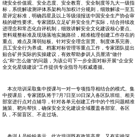
绕安全价值观、安全态度、安全教育、安全制度等九大一级指
标，系统解读测评体系架构与加权计分规则，细致解读一至五
星评定标准，明确四星及以上等级须报送中国安全生产协会审
核的硬性要求。专家团队立足矿井安全生产实际，结合持续改
进理念和常态化自评机制，细致讲解安全文化建设核心要点、
资料规整标准及现场落地实施路径，精准梳理创建工作存在的
重点、难点及薄弱短板。针对安全理念宣贯、制度体系完善、
员工安全行为养成、档案对标管理等重点工作，专家团队提出
贴合矿井实际的实操建议，有效帮助参训人员厘清“做什
么”和“怎么做”的问题，为该公司下一步全面对标开展“企业安
全文化星级建设”工作提供专业指导与权威遵循。
本次培训采取集中授课与一对一专项指导相结合的模式。集
中授课后，专家团队将于7月7日至10日深入各区队班组、相关
部室进行点对点辅导，针对各单元创建工作中的个性问题精准
施策、靶向帮扶，确保安全文化建设全域覆盖各部室、各区
队，不留盲区、不走过场。
参训人员纷纷表示，此次培训既有政策高度，又有实操深