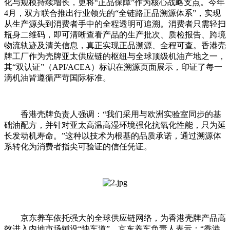
化与规模持续增长，更将“正品保障”作为核心战略支点。今年
4月，双方联合推出行业领先的“全链路正品溯源体系”，实现
从生产源头到消费者手中的全程透明可追溯。消费者只需轻扫
瓶身二维码，即可清晰查看产品的生产批次、质检报告、跨境
物流轨迹及清关信息，真正实现正品溯源、全程可查。香港壳
牌工厂作为壳牌亚太供应链的枢纽与全球顶级机油产地之一，
其“双认证”（API/ACEA）标识在溯源页面展示，印证了每一
滴机油皆遵循严苛国际标准。
香港壳牌负责人强调：“我们采用与欧洲实验室同步的基
础油配方，并针对亚太高温高湿环境强化抗氧化性能，只为延
长发动机寿命。”这种以技术为根基的品质承诺，通过溯源体
系转化为消费者指尖可验证的信任凭证。
京东养车依托强大的全球供应链网络，为香港壳牌产品高
效进入内地市场铺设“快车道”。京东养车负责人表示：“香港