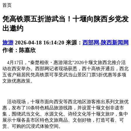
首页
凭高铁票五折游武当！十堰向陕西乡党发
出邀约
旅游
2026-04-18 16:14:20
来源：
西部网-陕西新闻网
作者：陈嘉欣
4月17日，“秦楚相依・惠游湖北”2026十堰文旅西北推介活
动在西安举办。西部网记者现场获悉，西十高铁开通后，西北
五省户籍居民凭高铁票可享受武当山景区门票5折优惠等多项
文旅优惠政策。
活动现场，十堰市面向西安等西北地区游客推出系列文旅优
惠，发布了10条特色精品旅游线路，并设置十堰文创非遗市
集，围绕武当文化、水源文化、诗经文化等十堰文旅IP，集中
展示十堰各县市区特色文旅商品、文创好物，打造可看、可
赏、可购的沉浸式体验空间。