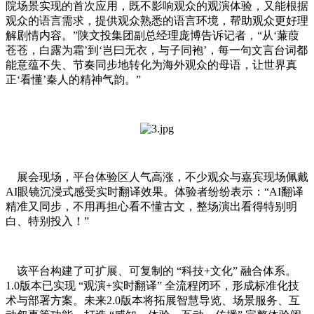
院场景实现的首次应用，既不影响观众的观演体验，又能根据
观众的语言需求，提供观众熟悉的语言环境，帮助观众更好理
解剧情内容。”陕文投集团副总经理庞博告诉记者，“从‘蒹葭
苍苍，白露为霜’到‘岂曰无衣，与子同袍’，每一句文言台词都
能意蕴不失、节奏同步地转化为海外观众的母语，让世界真
正‘看懂’秦人的精神气韵。”
展会现场，平台体验区人气高涨，不少观众与嘉宾现场佩戴
AI眼镜沉浸式感受实时翻译效果。体验者纷纷表示：“AI翻译
精准又同步，不用再担心看不懂古文，整场演出看得特别明
白、特别投入！”
该平台构建了可扩展、可复制的 “科技+文化” 融合体系。
1.0版本已实现 “观演+实时翻译” 全流程闭环，形成标准化技
术与部署方案。未来2.0版本将拓展智慧导览、场景服务、互