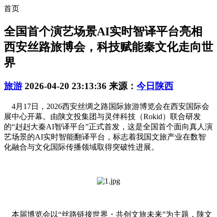
首页
全国首个演艺场景AI实时智译平台亮相
西安丝路旅博会，科技赋能秦文化走向世
界
旅游
2026-04-20 23:13:36
来源：
今日陕西
4月17日，2026西安丝绸之路国际旅游博览会在西安国际会
展中心开幕。由陕文投集团与灵伴科技（Rokid）联合研发
的“赳赳大秦AI智译平台”正式首发，这是全国首个面向真人演
艺场景的AI实时智能翻译平台，标志着我国文旅产业在数智
化融合与文化国际传播领域取得突破性进展。
本届博览会以“丝路链接世界・共创文旅未来”为主题，陕文