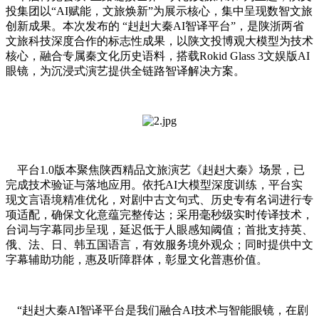
投集团以“AI赋能，文旅焕新”为展示核心，集中呈现数智文旅
创新成果。本次发布的 “赳赳大秦AI智译平台”，是陕浙两省
文旅科技深度合作的标志性成果，以陕文投博观大模型为技术
核心，融合专属秦文化历史语料，搭载Rokid Glass 3文娱版AI
眼镜，为沉浸式演艺提供全链路智译解决方案。
平台1.0版本聚焦陕西精品文旅演艺《赳赳大秦》场景，已
完成技术验证与落地应用。依托AI大模型深度训练，平台实
现文言语境精准优化，对剧中古文句式、历史专有名词进行专
项适配，确保文化意蕴完整传达；采用毫秒级实时传译技术，
台词与字幕同步呈现，延迟低于人眼感知阈值；首批支持英、
俄、法、日、韩五国语言，有效服务境外观众；同时提供中文
字幕辅助功能，惠及听障群体，彰显文化普惠价值。
“赳赳大秦AI智译平台是我们融合AI技术与智能眼镜，在剧