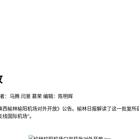
放
者：马腾 闫景 慕荣
编辑：陈明辉
西榆林榆阳机场对外开放》公告。榆林日报解读了这一批复所蕴
支线国际机场”。