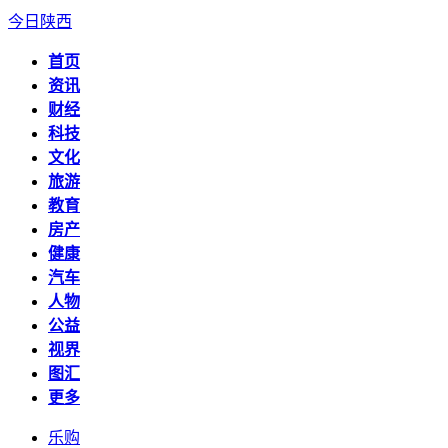
今日陕西
首页
资讯
财经
科技
文化
旅游
教育
房产
健康
汽车
人物
公益
视界
图汇
更多
乐购