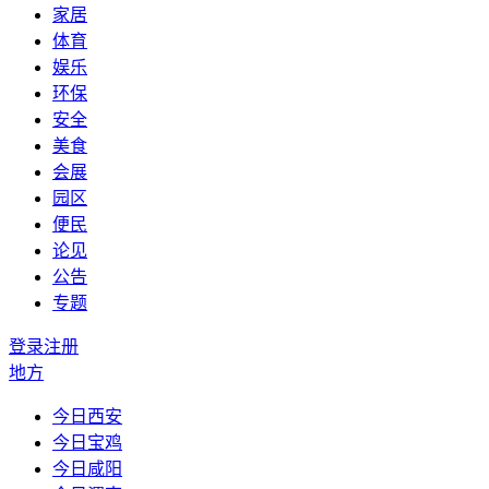
家居
体育
娱乐
环保
安全
美食
会展
园区
便民
论见
公告
专题
登录
注册
地方
今日西安
今日宝鸡
今日咸阳