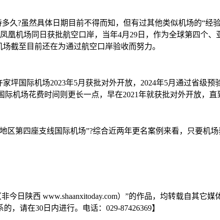
多久?虽然具体日期目前不得而知，但有过其他类似机场的“经
铜仁凤凰机场同日获批航空口岸，当年4月29日，作为全球第四
机场截至目前还在为通过航空口岸验收而努力。
坪国际机场2023年5月获批对外开放，2024年5月通过省级预验
国际机场花费时间则更长一点，早在2021年就获批对外开放，直到
区第四座支线国际机场”?综合近两年更名案例来看，只要机场获
日陕西 www.shaanxitoday.com）”的作品，均转载
在30日内进行。电话：029-87426369】