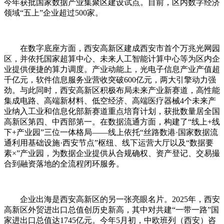
今年获批国家数据产业集聚区建设试点。目前，区内数字经济
领域“五上”企业超过500家。
在数字底座方面，西安高新区建成西安市首个万兆光网园
区，并依托国家超算中心、未来人工智能计算中心等为区内企
业提供便捷的算力调度。产业动能上，光电子信息产业产值超
千亿元，软件信息服务业营收突破600亿元，两大引擎动力强
劲。与此同时，西安高新区积极布局未来产业新赛道，高性能
集成电路、高端新材料、低空经济、高端医疗器械4个未来产
业纳入工业和信息化部新赛道重点培育计划，获批数量居全国
高新区第四、中西部第一。在数据流通方面，构建了“线上+线
下+产业园”三位一体格局——线上依托“丝路数港·国家数据流
通利用基础设施·西安节点”枢纽、线下运营大厅以及“数据要
素×”产业园，为数据企业提供从合规确权、资产登记、交易撮
合到融资落地的全流程闭环服务。
企业出海是西安高新区的另一张亮眼名片。2025年，西安
高新区外贸进出口总值创历史新高，其中对共建“一带一路”国
家进出口总值达1745亿元。今年5月初，中欧班列（西安）咨