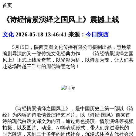
首页
《诗经情景演绎之国风上》震撼上线
文化
2026-05-18 13:46:41
来源：
今日陕西
5月15日，陕西美图文化传播有限公司摄制出品，惠焕章
编剧导演的又一部传统文化经典力作——《诗经情景演绎之国
风上》正式上线爱奇艺，以光影为桥，以诗意为魂，让人们共
赴这场跨越三千年的周代诗意之约！
《诗经情景演绎之国风上》，是中国历史上第一部以《诗
经》为内容的诗歌情景演绎艺术片。以《诗经·国风》前80首
诗的现代白话文译文为内容，通过角色扮演、情景演绎等视频
拍摄，以及图片、动漫、AI等表现形式，带人们穿过漫长的
时光隧道，来到三千多年的周代社会，沉浸式体验古代社会形