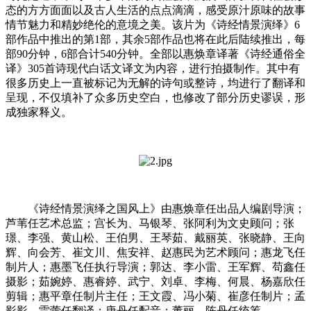
态的方方面面以及古人生活的点点滴滴，感受原汁原味的故事
情节魅力和精妙绝伦的意境之美。该片为《诗经情景演绎》6
部作品中推出的第1部，其余5部作品也将在此后陆续推出，每
部90分钟，6部合计540分钟。全部以惠焕章译著《诗经通俗全
译》305首诗现代白话文译文为内容，进行拍摄制作。其中有
很多历史上一直被标记为无解的诗句或整诗，均进行了翻译和
呈现，不仅填补了众多历史空白，也修改了部分历史谬误，形
成独家释义。
《诗经情景演绎之国风上》由惠焕章任出品人编剧导演；
芦苇任艺术总监；宫长为、马银琴、张阿利为文史顾问；张
璟、李强、黄山松、王伯男、王琴茹、戴丽英、张晓静、王向
辉、向会芳、崔文川、焦安祥、赵惠民为艺术顾问；惠龙飞任
制片人；惠墨飞任执行导演；郭达、李小雷、王军辉、苟鑫任
摄影；茹婉婷、惠睿婷、武宁、刘卓、李梅、何晨、杨嘉欣任
剪辑；惠平章任制片主任；王文霞、冯小菊、崔彦任制片；孟
影影、雷蕾任翻译；唐丹任配音；董丽、陈丹任统筹。