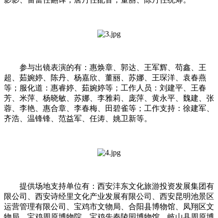
参与出镜表演的有：惠焕章、郭达、王军辉、苟鑫、王
超、茹婉婷、陈丹、杨嘉欣、董丽、苏娜、王琛洋、袁春燕
等；服化道：惠睿婷、茹婉婷等；工作人员：刘建平、王春
芳、米萍、杨晓敏、苏娜、李雅莉、庞萍、黄永平、魏建、张
蓉、李艳、惠合章、李春梅、田碧雀等；工作支持：徐建军、
齐浩、温锋锋、范益军、任涛、姚卫新等。
提供场地支持单位有：西安沣东文化旅游投资发展集团有
限公司、西安诗经里文化产业发展有限公司、西安昆明池景区
运营管理有限公司、宝鸡市文物局、合阳县博物馆、凤翔区文
物局、宝鸡周原博物院、宝鸡先秦陵园博物馆、岐山县周原博