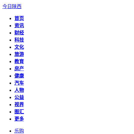
今日陕西
首页
资讯
财经
科技
文化
旅游
教育
房产
健康
汽车
人物
公益
视界
图汇
更多
乐购