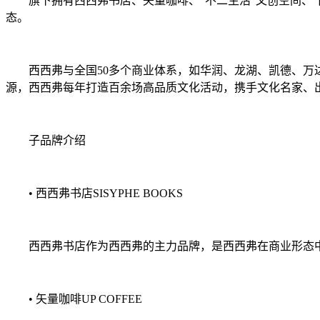
旗下拥有西西弗书店、矢量咖啡、“不二生活”文创空间、“西
态。
西西弗与全国50多个商业体系，如华润、龙湖、凯德、万达等
源，西西弗每年打造百余场高品质文化活动，携手文化名家、
子品牌介绍
• 西西弗书店SISYPHE BOOKS
西西弗书店作为西西弗的主力品牌，是西西弗在商业形态中
• 矢量咖啡UP COFFEE