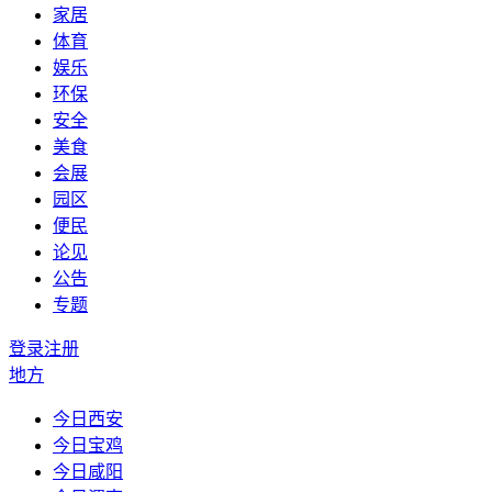
家居
体育
娱乐
环保
安全
美食
会展
园区
便民
论见
公告
专题
登录
注册
地方
今日西安
今日宝鸡
今日咸阳