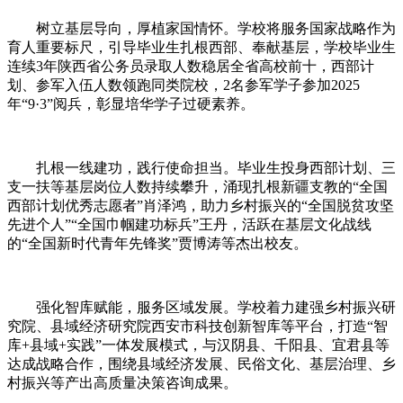
树立基层导向，厚植家国情怀。学校将服务国家战略作为
育人重要标尺，引导毕业生扎根西部、奉献基层，学校毕业生
连续3年陕西省公务员录取人数稳居全省高校前十，西部计
划、参军入伍人数领跑同类院校，2名参军学子参加2025
年“9·3”阅兵，彰显培华学子过硬素养。
扎根一线建功，践行使命担当。毕业生投身西部计划、三
支一扶等基层岗位人数持续攀升，涌现扎根新疆支教的“全国
西部计划优秀志愿者”肖泽鸿，助力乡村振兴的“全国脱贫攻坚
先进个人”“全国巾帼建功标兵”王丹，活跃在基层文化战线
的“全国新时代青年先锋奖”贾博涛等杰出校友。
强化智库赋能，服务区域发展。学校着力建强乡村振兴研
究院、县域经济研究院西安市科技创新智库等平台，打造“智
库+县域+实践”一体发展模式，与汉阴县、千阳县、宜君县等
达成战略合作，围绕县域经济发展、民俗文化、基层治理、乡
村振兴等产出高质量决策咨询成果。