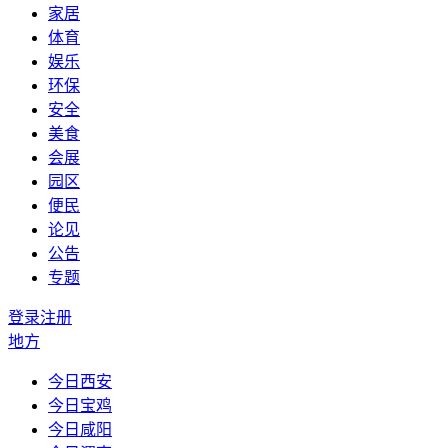
家居
体育
娱乐
环保
安全
美食
会展
园区
便民
论见
公告
专题
登录
注册
地方
今日西安
今日宝鸡
今日咸阳