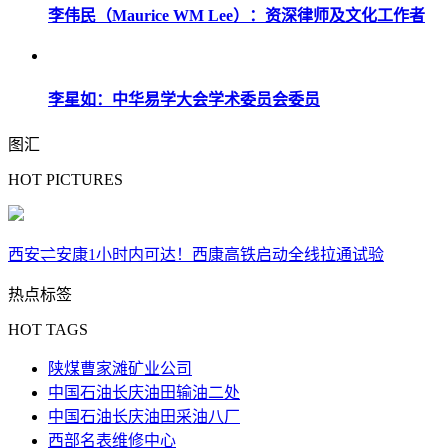
李伟民（Maurice WM Lee）：资深律师及文化工作者
李星如：中华易学大会学术委员会委员
图汇
HOT PICTURES
西安⇌安康1小时内可达！西康高铁启动全线拉通试验
热点标签
HOT TAGS
陕煤曹家滩矿业公司
中国石油长庆油田输油二处
中国石油长庆油田采油八厂
西部名表维修中心