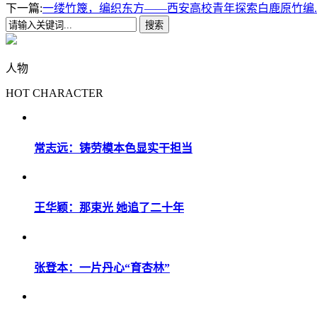
下一篇:
一缕竹篾，编织东方——西安高校青年探索白鹿原竹编..
人物
HOT CHARACTER
常志远：铸劳模本色显实干担当
王华颖：那束光 她追了二十年
张登本：一片丹心“育杏林”