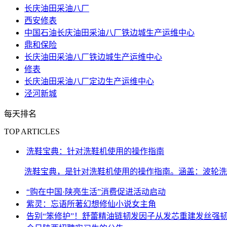
长庆油田采油八厂
西安修表
中国石油长庆油田采油八厂铁边城生产运维中心
鼎和保险
长庆油田采油八厂铁边城生产运维中心
修表
长庆油田采油八厂定边生产运维中心
泾河新城
每天排名
TOP ARTICLES
洗鞋宝典：针对洗鞋机使用的操作指南
洗鞋宝典，是针对洗鞋机使用的操作指南。涵盖：波轮洗
“购在中国·陕亮生活”消费促进活动启动
紫灵：忘语所著幻想修仙小说女主角
告别“笨修护”！舒蕾精油链韧发因子从发芯重建发丝强