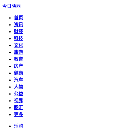
今日陕西
首页
资讯
财经
科技
文化
旅游
教育
房产
健康
汽车
人物
公益
视界
图汇
更多
乐购