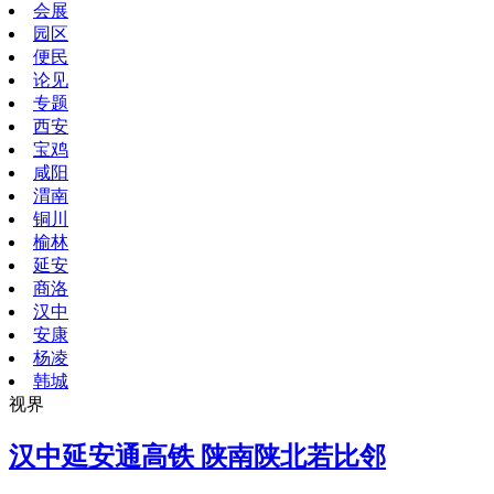
会展
园区
便民
论见
专题
西安
宝鸡
咸阳
渭南
铜川
榆林
延安
商洛
汉中
安康
杨凌
韩城
视界
汉中延安通高铁 陕南陕北若比邻