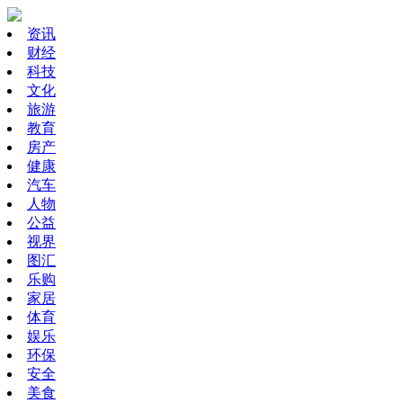
资讯
财经
科技
文化
旅游
教育
房产
健康
汽车
人物
公益
视界
图汇
乐购
家居
体育
娱乐
环保
安全
美食