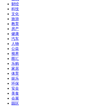
财经
科技
文化
旅游
教育
房产
健康
汽车
人物
公益
视界
图汇
乐购
家居
体育
娱乐
环保
安全
美食
会展
园区