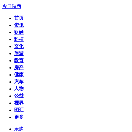
今日陕西
首页
资讯
财经
科技
文化
旅游
教育
房产
健康
汽车
人物
公益
视界
图汇
更多
乐购