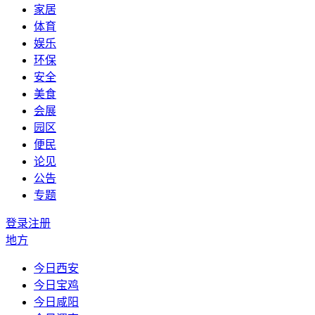
家居
体育
娱乐
环保
安全
美食
会展
园区
便民
论见
公告
专题
登录
注册
地方
今日西安
今日宝鸡
今日咸阳