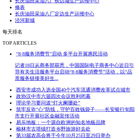
长庆油田采油八厂铁边城生产运维中心
修表
长庆油田采油八厂定边生产运维中心
泾河新城
每天排名
TOP ARTICLES
“8·8服务消费节”启动 多平台开展惠民活动
记者18日从商务部获悉，中国国际电子商务中心近日引
导有关生活服务平台启动“8·8服务消费节”活动，以“品
质服务链接美好生...
西安市成功入选全国40个汽车流通消费改革试点城市
政协汉中市六届四次会议胜利闭幕
理论学习要问道“灯火阑珊处”
筑牢反诈“心”防线，守护百姓钱袋子——长安银行旬阳
市支行开展社区金融宣传活动
易乐地板：一个源自欧洲的知名地板品牌
榆林市古塔镇打造乡野旅游好去处
第33届农高会将于今年10月25日至29日举办