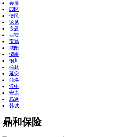
会展
园区
便民
论见
专题
西安
宝鸡
咸阳
渭南
铜川
榆林
延安
商洛
汉中
安康
杨凌
韩城
鼎和保险