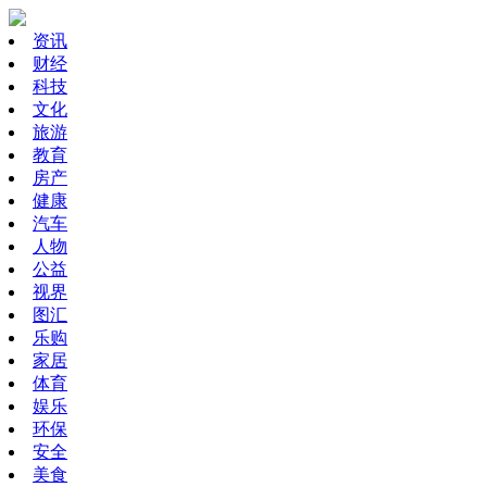
资讯
财经
科技
文化
旅游
教育
房产
健康
汽车
人物
公益
视界
图汇
乐购
家居
体育
娱乐
环保
安全
美食